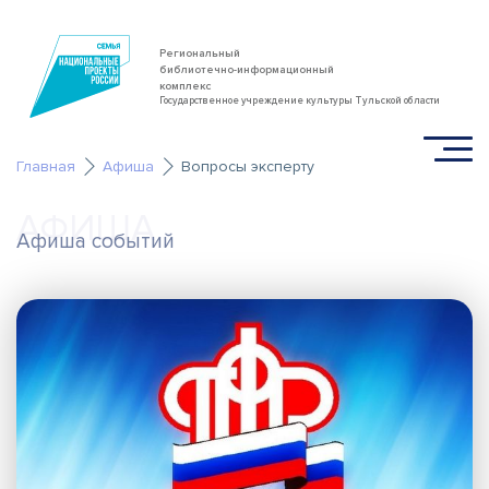
Региональный
библиотечно-информационный
комплекс
Государственное учреждение культуры Тульской области
Главная
Афиша
Вопросы эксперту
АФИША
Афиша событий