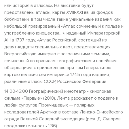
или история в атласах». На выставке будут
представлены атласы, карты XVIII-XXI вв. из фондов
библиотеки, в том числе такие уникальные издания, как
небольшой гравированный «Атлас сочиненный к пользе и
употреблению юношества…», изданный Императорской
АН в 1737 году, «Атлас Российской, состоящий из
девятнадцати специальных карт, представляющих
Всероссийскую империю с пограничными землями,
сочинённый по правилам географическим и новейшим
обсервациям, с приложенною при том Генеральною
картою великия сея империи...» 1745 года издания,
различные атласы СССР, Российской Федерации
14:00-16:00 Географический кинотеатр - кинопоказ
фильма «Первые» (2018). Лента расскажет о подвиге и
любви супругов Прончищевых — полярных
исследователей Арктики в составе Ленско-Енисейского
отряда Великой Северной экспедиции (реж. Д. Суворов;
продолжительность 1,36)