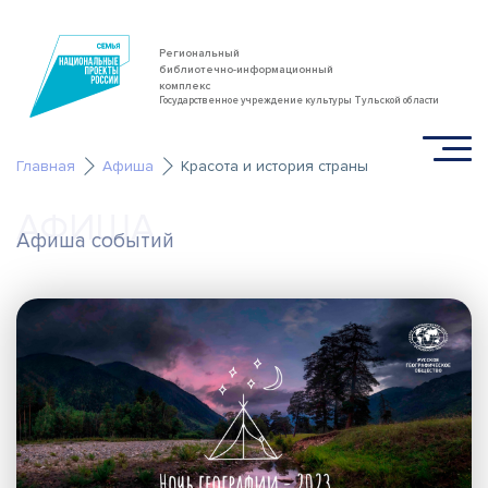
Региональный
библиотечно-информационный
комплекс
Государственное учреждение культуры Тульской области
Главная
Афиша
Красота и история страны
АФИША
Афиша событий