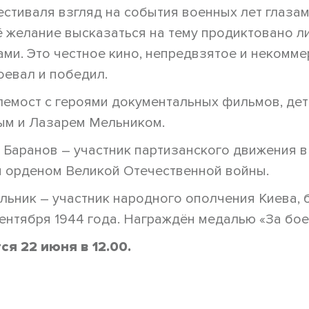
естиваля взгляд на события военных лет глаза
ё желание высказаться на тему продиктовано л
ми. Это честное кино, непредвзятое и некомме
оевал и победил.
лемост с героями документальных фильмов, де
м и Лазарем Мельником.
 Баранов – участник партизанского движения 
н орденом Великой Отечественной войны.
ьник – участник народного ополчения Киева, 
ентября 1944 года. Награждён медалью «За бое
ся 22 июня в 12.00.