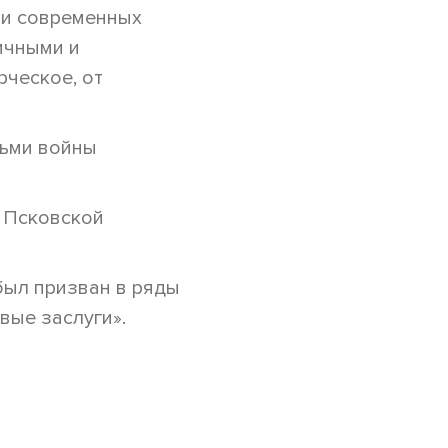
ми современных
ичными и
рческое, от
тьми войны
в Псковской
был призван в ряды
вые заслуги».