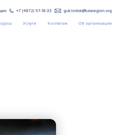
щих
+7 (4872) 57-18-33
guk.torbik@tularegion.org
сурсы
Услуги
Коллегам
Об организации