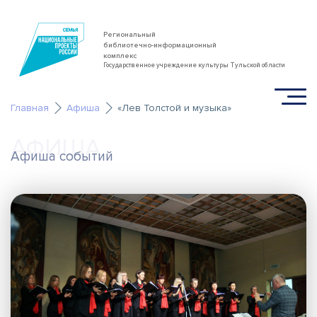
Региональный
библиотечно-информационный
комплекс
Государственное учреждение культуры Тульской области
Главная
Афиша
«Лев Толстой и музыка»
АФИША
Афиша событий