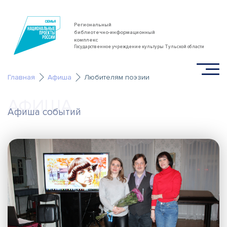
Региональный
библиотечно-информационный
комплекс
Государственное учреждение культуры Тульской области
Главная
Афиша
Любителям поэзии
АФИША
Афиша событий