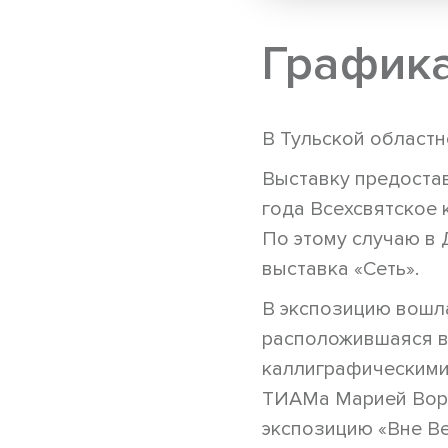
Графика
В Тульской областн
Выставку предоста
года Всехсвятское 
По этому случаю в 
выставка «Сеть».
В экспозицию вошл
расположившаяся в
каллиграфическими
ТИАМа Марией Воро
экспозицию «Вне Be