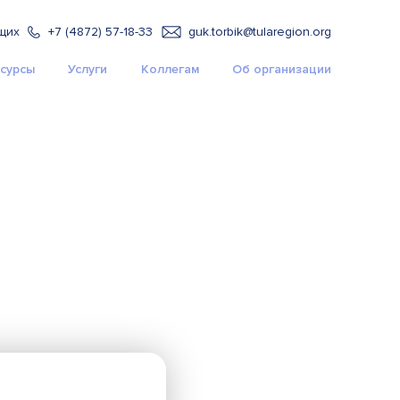
щих
+7 (4872) 57-18-33
guk.torbik@tularegion.org
сурсы
Услуги
Коллегам
Об организации