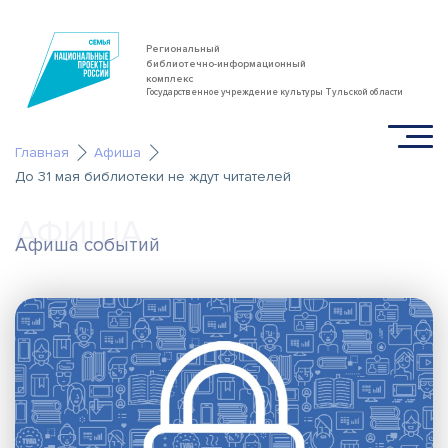
Региональный
библиотечно-информационный
комплекс
Государственное учреждение культуры Тульской области
Главная
Афиша
До 31 мая библиотеки не ждут читателей
АФИША
Афиша событий