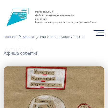
Региональный
библиотечно-информационный
комплекс
Государственное учреждение культуры Тульской области
Главная
Афиша
Разговор о русском языке
АФИША
Афиша событий