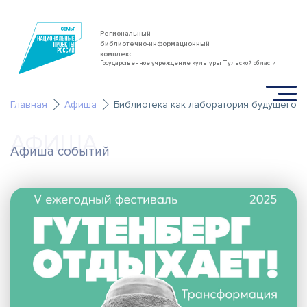
Региональный
библиотечно-информационный
комплекс
Государственное учреждение культуры Тульской области
Главная
Афиша
Библиотека как лаборатория будущего
АФИША
Афиша событий