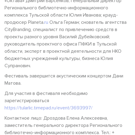
«Октава» Дмитрий Барсенков; генеральный директор
Регионального библиотечно-информационного
комплекса Тульской области Юлия Иванова; крауд-
продюсер Planeta.
ru
Ольга Герман; снователь агентства
CityBranding, специалист по привлечению средств в
проекты разного уровня Василий Дубейковский;
руководитель проектного офиса ПФКИ в Тульской
области, эксперт в проектной деятельности для НКО
бюджетных учреждений культуры, бизнеса Юлия
Супранович.
Фестиваль завершится акустическим концертом Дани
Матова.
Для участия в фестиваля необходимо
зарегистрироваться
https://tularlic.timepad.ru/event/3693997/
Контактное лицо: Дроздова Елена Алексеевна,
заместитель генерального директора Регионального
библиотечно-информационного комплекса. Тел.: +