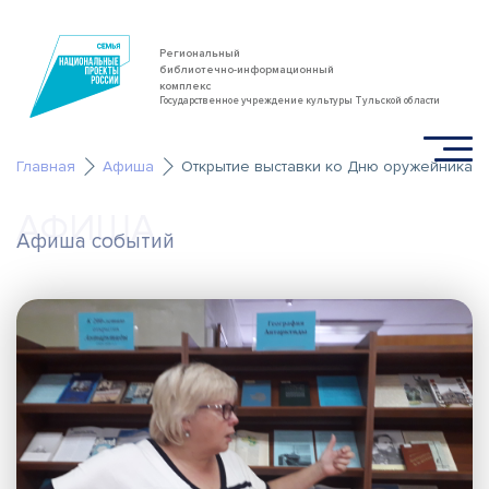
Региональный
библиотечно-информационный
комплекс
Государственное учреждение культуры Тульской области
Главная
Афиша
Открытие выставки ко Дню оружейника
АФИША
Афиша событий