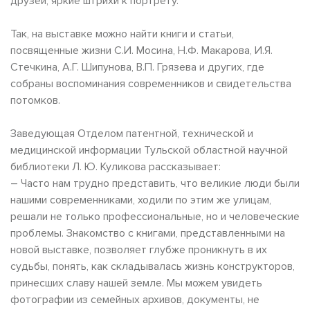
друзей, яркие штрихи к портрету.
Так, на выставке можно найти книги и статьи,
посвященные жизни С.И. Мосина, Н.Ф. Макарова, И.Я.
Стечкина, А.Г. Шипунова, В.П. Грязева и других, где
собраны воспоминания современников и свидетельства
потомков.
Заведующая Отделом патентной, технической и
медицинской информации Тульской областной научной
библиотеки Л. Ю. Куликова рассказывает:
– Часто нам трудно представить, что великие люди были
нашими современниками, ходили по этим же улицам,
решали не только профессиональные, но и человеческие
проблемы. Знакомство с книгами, представленными на
новой выставке, позволяет глубже проникнуть в их
судьбы, понять, как складывалась жизнь конструкторов,
принесших славу нашей земле. Мы можем увидеть
фотографии из семейных архивов, документы, не