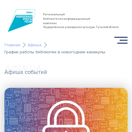
Региональный
библиотечно-информационный
комплекс
Государственное учреждение культуры Тульской области
Главная
Афиша
График работы библиотек в новогодние каникулы
АФИША
Афиша событий