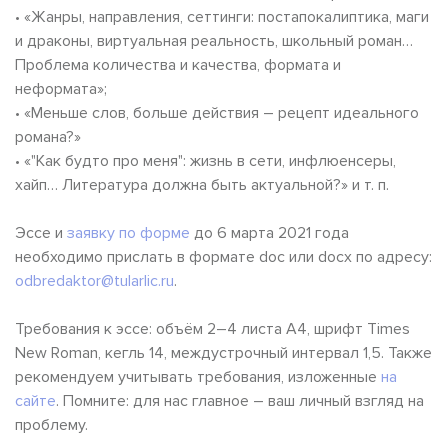
• «Жанры, направления, сеттинги: постапокалиптика, маги
и драконы, виртуальная реальность, школьный роман…
Проблема количества и качества, формата и
неформата»;
• «Меньше слов, больше действия – рецепт идеального
романа?»
• «"Как будто про меня": жизнь в сети, инфлюенсеры,
хайп… Литература должна быть актуальной?» и т. п.
Эссе и
заявку по форме
до 6 марта 2021 года
необходимо прислать в формате doc или docx по адресу:
odbredaktor@tularlic.ru
.
Требования к эссе: объём 2–4 листа А4, шрифт Times
New Roman, кегль 14, междустрочный интервал 1,5. Также
рекомендуем учитывать требования, изложенные
на
сайте
. Помните: для нас главное – ваш личный взгляд на
проблему.