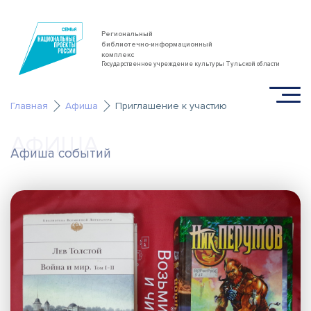
Региональный
библиотечно-информационный
комплекс
Государственное учреждение культуры Тульской области
Главная
Афиша
Приглашение к участию
АФИША
Афиша событий