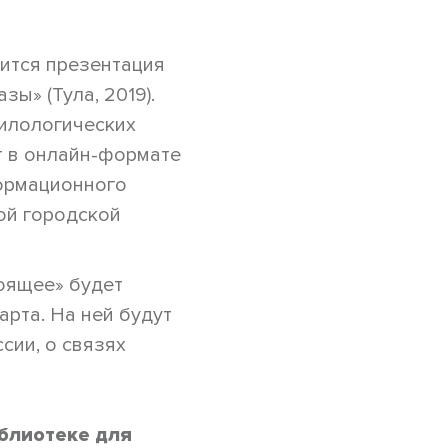
ится презентация
ы» (Тула, 2019).
филологических
т в онлайн-формате
ормационного
ной городской
оящее» будет
арта. На ней будут
сии, о связях
блиотеке для