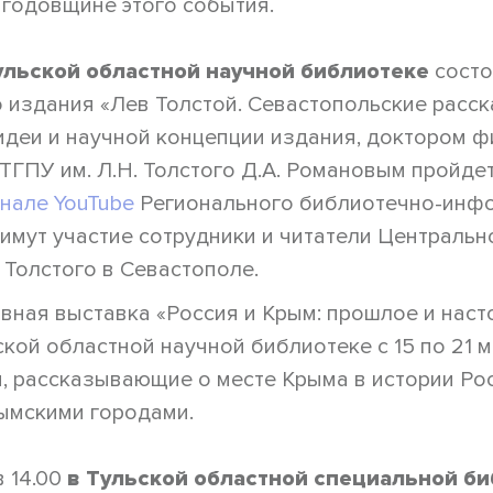
 годовщине этого события.
ульской областной научной библиотеке
состо
издания «Лев Толстой. Севастопольские рассказ
идеи и научной концепции издания, доктором 
ТГПУ им. Л.Н. Толстого Д.А. Романовым пройде
нале YouTube
Регионального библиотечно-инф
римут участие сотрудники и читатели Централь
. Толстого в Севастополе.
вная выставка «Россия и Крым: прошлое и наст
ской областной научной библиотеке с 15 по 21 м
, рассказывающие о месте Крыма в истории Рос
рымскими городами.
в 14.00
в Тульской областной специальной би