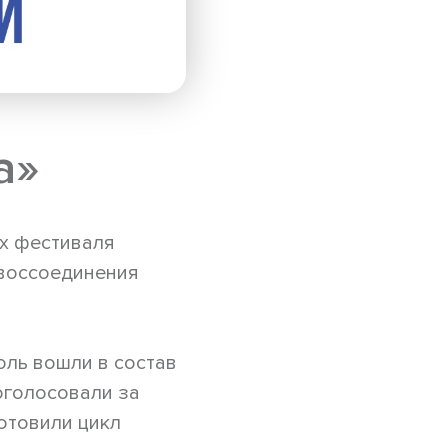
а»
х фестиваля
 воссоединения
оль вошли в состав
оголосовали за
отовили цикл