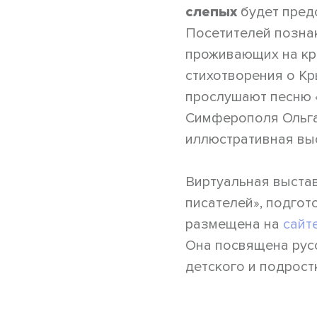
слепых
будет пред
Посетителей познак
проживающих на кры
стихотворения о Кр
прослушают песню 
Симферополя Ольга
иллюстративная вы
Виртуальная выстав
писателей», подго
размещена на
сайт
Она посвящена русс
детского и подрост