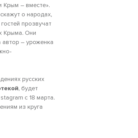
 Крым – вместе».
скажут о народах,
 гостей прозвучат
х Крыма. Они
 автор – уроженка
жно-
едениях русских
отекой
, будет
nstagram с 18 марта.
ениям из круга