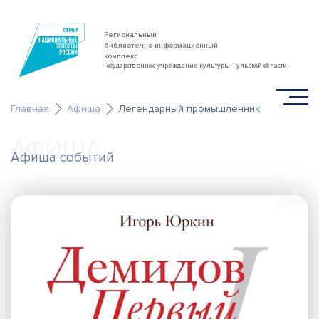
Региональный
библиотечно-информационный
комплекс
Государственное учреждение культуры Тульской области
Главная
Афиша
Легендарный промышленник
АФИША
Афиша событий