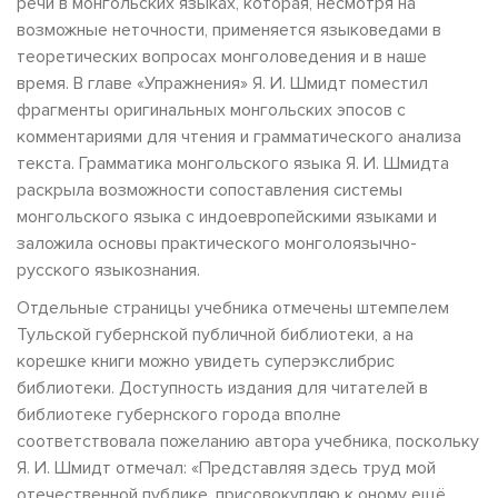
речи в монгольских языках, которая, несмотря на
возможные неточности, применяется языковедами в
теоретических вопросах монголоведения и в наше
время. В главе «Упражнения» Я. И. Шмидт поместил
фрагменты оригинальных монгольских эпосов с
комментариями для чтения и грамматического анализа
текста. Грамматика монгольского языка Я. И. Шмидта
раскрыла возможности сопоставления системы
монгольского языка с индоевропейскими языками и
заложила основы практического монголоязычно-
русского языкознания.
Отдельные страницы учебника отмечены штемпелем
Тульской губернской публичной библиотеки, а на
корешке книги можно увидеть суперэкслибрис
библиотеки. Доступность издания для читателей в
библиотеке губернского города вполне
соответствовала пожеланию автора учебника, поскольку
Я. И. Шмидт отмечал: «Представляя здесь труд мой
отечественной публике, присовокупляю к оному ещё