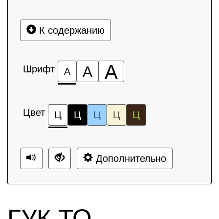
К содержанию
А
Шрифт
А
А
Цвет
Ц
Ц
Ц
Ц
Ц
Дополнительно
ГУК ТО