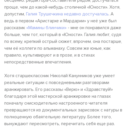
бесценно: редактора-составители рядом, достучаться
проще, чем до какой-нибудь столичной «Юности». Хотя,
допустим,
Галия Трушечкина недавно достучалась
. А
ведь в первом «Аристархе и Мардарии» у неё уже был
рассказик
«Мамины блинчики»
- мне он понравился даже
больше, чем тот, который в «Юности». Галия любит, судя
по всему, крепкий острый сюжет, впрочем, она постарше,
чем её коллеги по альманаху. Совсем же юные, как
правило, культивируют и в прозе, и в стихах
непосредственные впечатления.
Хотя старшеклассник Николай Канунников уже умеет
реальные ситуации с повседневными разговорами
аранжировать. Его рассказы «Верю» и «Здравствуй!»
благодаря этой мастерской аранжировке на глазах
поначалу снисходительно настроенного читателя
превращаются из документальных зарисовок с натуры в
полноценную обаятельную литературу. Более того,
вынуждают пересмотреть, перечитать себя еще раз.