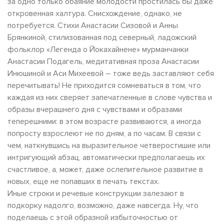
за одно только обаяние молодости простилась бы даже
откровенная халтура. Снисхождение, однако, не
потребуется. Стихи Анастасии Сизовой и Анны
Брянкиной, стилизованная под северный, ладожский
фольклор «Легенда о Йокахайнене» мурманчанки
Анастасии Подагель, медитативная проза Анастасии
Инюшиной и Аси Михеевой – тоже ведь заставляют себя
перечитывать! Не приходится сомневаться в том, что
каждая из них сверяет запечатленные в слове чувства и
образы вчерашнего дня с чувствами и образами
теперешними: в этом возрасте развиваются, а иногда
попросту взрослеют не по дням, а по часам. В связи с
чем, наткнувшись на выразительное четверостишие или
интригующий абзац, автоматически предполагаешь их
счастливое, а, может, даже ослепительное развитие в
новых, еще не попавших в печать текстах.
Иные строки и речевые конструкции залезают в
подкорку надолго, возможно, даже навсегда. Ну, что
поделаешь с этой образной избыточностью от