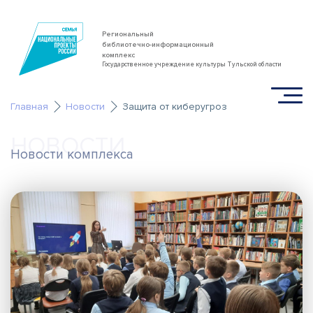
Региональный
библиотечно-информационный
комплекс
Государственное учреждение культуры Тульской области
Главная
Новости
Защита от киберугроз
НОВОСТИ
Новости комплекса