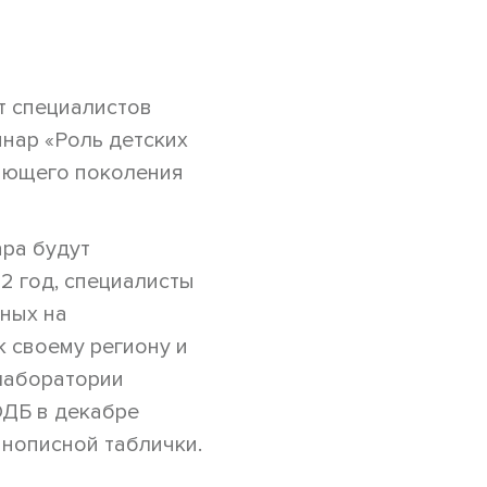
т специалистов
нар «Роль детских
ающего поколения
ара будут
2 год, специалисты
ных на
 своему региону и
 лаборатории
ОДБ в декабре
инописной таблички.