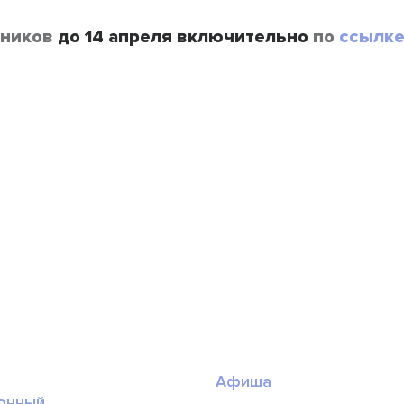
тников
до 14 апреля включительно
по
ссылк
Афиша
онный