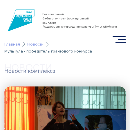
Региональный
библиотечно-информационный
комплекс
Государственное учреждение культуры Тульской области
Главная
Новости
МульТула - победитель грантового конкурса
НОВОСТИ
Новости комплекса