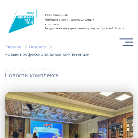
Региональный
библиотечно-информационный
комплекс
Государственное учреждение культуры Тульской области
Главная
Новости
Новые профессиональные компетенции
НОВОСТИ
Новости комплекса