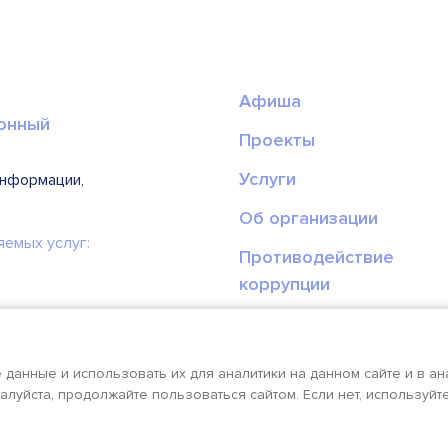
Афиша
онный
Проекты
Услуги
информации,
Об организации
яемых услуг:
Противодействие
коррупции
Эл.приемная
Сведения об образоват
данные и использовать их для аналитики на данном сайте и в ан
алуйста, продолжайте пользоваться сайтом. Если нет, используй