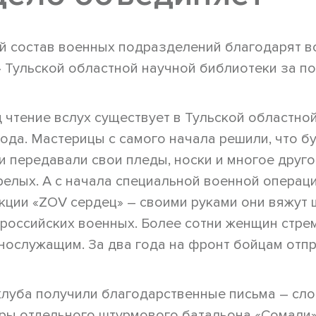
й состав военных подразделений благодарят в
» Тульской областной научной библиотеки за п
 чтение вслух существует в Тульской областно
года. Мастерицы с самого начала решили, что бу
ни передавали свои пледы, носки и многое друг
релых. А с начала специальной военной операц
кции «ZOV сердец» – своими руками они вяжут 
 российских военных. Более сотни женщин стре
нослужащим. За два года на фронт бойцам отп
клуба получили благодарственные письма – сл
ры отдельного штурмового батальона «Сомали»