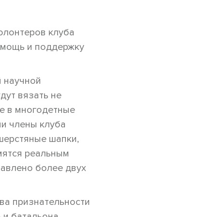
олонтеров клуба
омощь и поддержку
й научной
дут вязать не
ое в многодетные
ии члены клуба
шерстяные шапки,
мятся реальным
равлено более двух
ова признательности
 и батальона