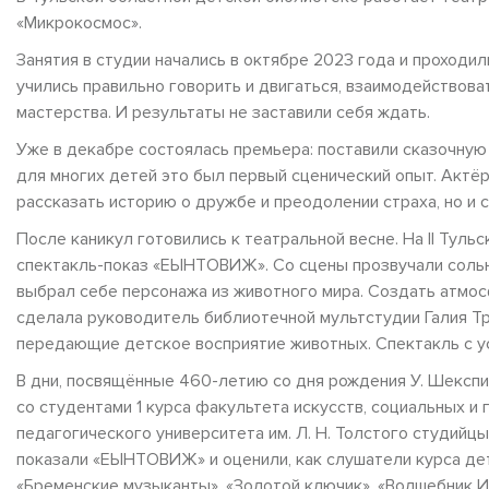
«Микрокосмос».
Занятия в студии начались в октябре 2023 года и проходи
учились правильно говорить и двигаться, взаимодействова
мастерства. И результаты не заставили себя ждать.
Уже в декабре состоялась премьера: поставили сказочную
для многих детей это был первый сценический опыт. Актёр
рассказать историю о дружбе и преодолении страха, но и 
После каникул готовились к театральной весне. На II Тул
спектакль-показ «ЕЫНТОВИЖ». Со сцены прозвучали сольн
выбрал себе персонажа из животного мира. Создать атмос
сделала руководитель библиотечной мультстудии Галия Тр
передающие детское восприятие животных. Спектакль с у
В дни, посвящённые 460-летию со дня рождения У. Шекспи
со студентами 1 курса факультета искусств, социальных и
педагогического университета им. Л. Н. Толстого студийцы 
показали «ЕЫНТОВИЖ» и оценили, как слушатели курса дет
«Бременские музыканты», «Золотой ключик», «Волшебник И