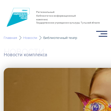
Региональный
библиотечно-информационный
комплекс
Государственное учреждение культуры Тульской области
Главная
Новости
Библиотечный театр
НОВОСТИ
Новости комплекса