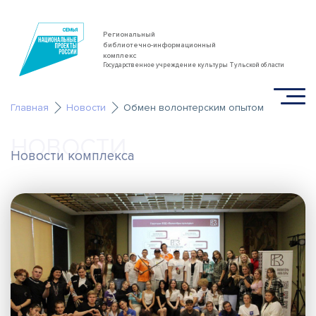
Региональный
библиотечно-информационный
комплекс
Государственное учреждение культуры Тульской области
Главная
Новости
Обмен волонтерским опытом
НОВОСТИ
Новости комплекса