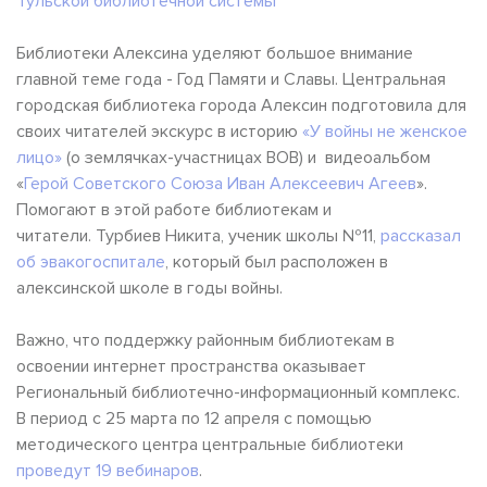
Тульской библиотечной системы
Библиотеки Алексина уделяют большое внимание
главной теме года - Год Памяти и Славы. Центральная
городская библиотека города Алексин подготовила для
своих читателей экскурс в историю
«У войны не женское
лицо»
(о землячках-участницах ВОВ) и видеоальбом
«
Герой Советского Союза Иван Алексеевич Агеев
».
Помогают в этой работе библиотекам и
читатели. Турбиев Никита, ученик школы №11,
рассказал
об эвакогоспитале
, который был расположен в
алексинской школе в годы войны.
Важно, что поддержку районным библиотекам в
освоении интернет пространства оказывает
Региональный библиотечно-информационный комплекс.
В период с 25 марта по 12 апреля с помощью
методического центра центральные библиотеки
проведут 19 вебинаров
.