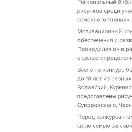
Региональный библ
рисунков среди уч
семейного чтения».
Мотивационный кон
обеспечения и разв
Проводился он в р
с целью определени
Всего на конкурс б
до 18 лет из разны
Воловский, Куркинс
представлены рисун
Суворовского, Черн
Перед конкурсантам
свою семью за совм