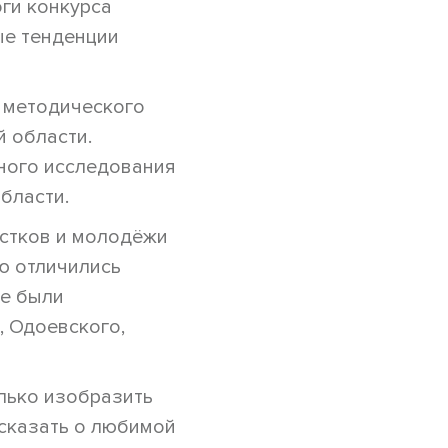
ги конкурса
ые тенденции
 методического
 области.
ного исследования
бласти.
остков и молодёжи
ью отличились
же были
, Одоевского,
лько изобразить
ссказать о любимой