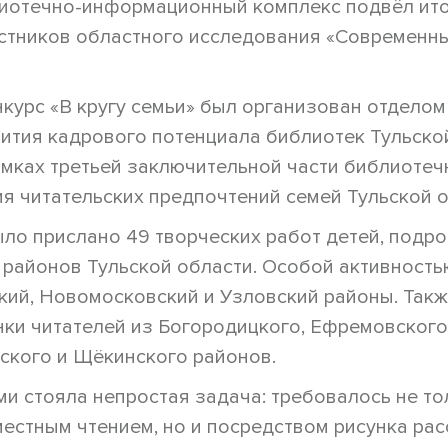
иотечно-информационный комплекс подвёл ито
астников областного исследования «Современн
курс «В кругу семьи» был организован отделом
ития кадрового потенциала библиотек Тульской
амках третьей заключительной части библиотеч
я читательских предпочтений семей Тульской о
ыло прислано 49 творческих работ детей, подр
х районов Тульской области. Особой активност
кий, Новомосковский и Узловский районы. Так
ки читателей из Богородицкого, Ефремовского
ского и Щёкинского районов.
и стояла непростая задача: требовалось не то
естным чтением, но и посредством рисунка ра