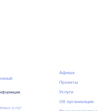
Афиша
онный
Проекты
Услуги
информации,
Об организации
яемых услуг: