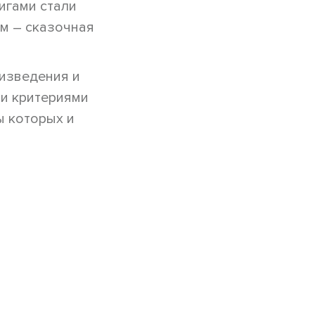
игами стали
ем – сказочная
изведения и
ми критериями
ы которых и