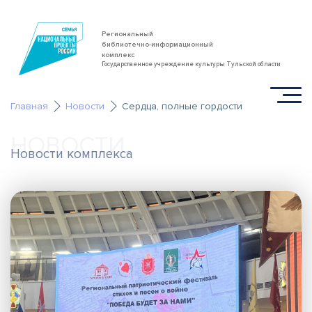
Региональный
библиотечно-информационный
комплекс
Государственное учреждение культуры Тульской области
Главная
Новости
Сердца, полные гордости
НОВОСТИ
Новости комплекса