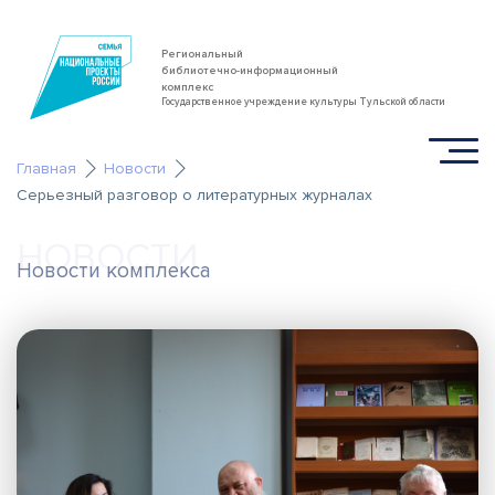
Региональный
библиотечно-информационный
комплекс
Государственное учреждение культуры Тульской области
Главная
Новости
Серьезный разговор о литературных журналах
НОВОСТИ
Новости комплекса