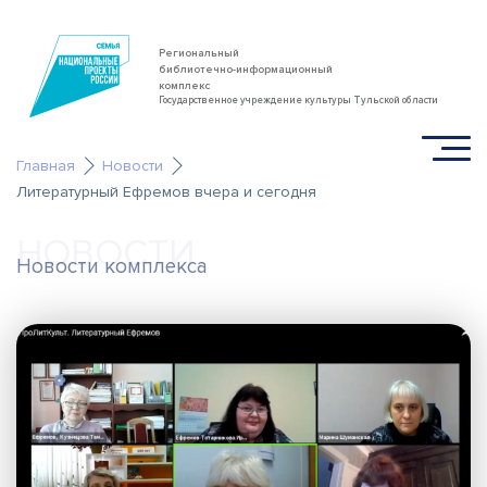
Региональный
библиотечно-информационный
комплекс
Государственное учреждение культуры Тульской области
Главная
Новости
Литературный Ефремов вчера и сегодня
НОВОСТИ
Новости комплекса