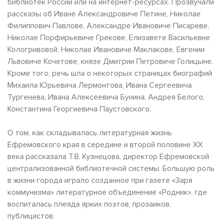
библиотек России или на интернет-ресурсах. Прозвучали
рассказы об Иване Александровиче Петине, Николае
Филиппович Павлове, Александре Ивановиче Писареве,
Николае Порфирьевиче Грекове, Елизавете Васильевне
Кологривовой, Николае Ивановиче Маклакове, Евгении
Львовиче Кочетове, князе Дмитрии Петровиче Голицыне.
Кроме того, речь шла о некоторых страницах биографий
Михаила Юрьевича Лермонтова, Ивана Сергеевича
Тургенева, Ивана Алексеевича Бунина, Андрея Белого,
Константина Георгиевича Паустовского.
О том, как складывалась литературная жизнь
Ефремовского края в середине и второй половине ХХ
века рассказала Т.В. Кузнецова, директор Ефремовской
централизованной библиотечной системы. Большую роль
в жизни города играло созданное при газете «Заря
коммунизма» литературное объединение «Родник», где
воспиталась плеяда ярких поэтов, прозаиков,
публицистов.