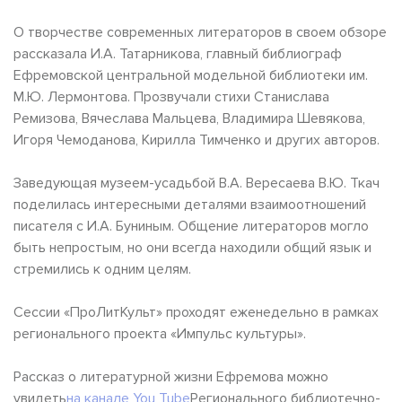
О творчестве современных литераторов в своем обзоре
рассказала И.А. Татарникова, главный библиограф
Ефремовской центральной модельной библиотеки им.
М.Ю. Лермонтова. Прозвучали стихи Станислава
Ремизова, Вячеслава Мальцева, Владимира Шевякова,
Игоря Чемоданова, Кирилла Тимченко и других авторов.
Заведующая музеем-усадьбой В.А. Вересаева В.Ю. Ткач
поделилась интересными деталями взаимоотношений
писателя с И.А. Буниным. Общение литераторов могло
быть непростым, но они всегда находили общий язык и
стремились к одним целям.
Сессии «ПроЛитКульт» проходят еженедельно в рамках
регионального проекта «Импульс культуры».
Рассказ о литературной жизни Ефремова можно
увидеть
на канале You Tube
Регионального библиотечно-