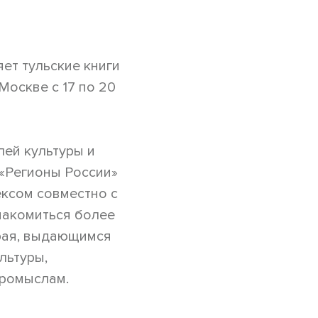
т тульские книги
Москве с 17 по 20
лей культуры и
 «Регионы России»
ксом совместно с
накомиться более
края, выдающимся
льтуры,
промыслам.