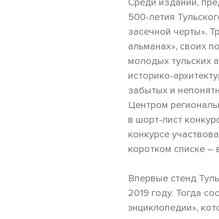
Среди изданий, пре
500-летия Тульског
засечной черты». 
альманах», своих 
молодых тульских 
историко-архитекту
забытых и непонятн
Центром региональн
в шорт-лист конкур
конкурсе участвова
коротком списке – в
Впервые стенд Туль
2019 году. Тогда с
энциклопедии», кот