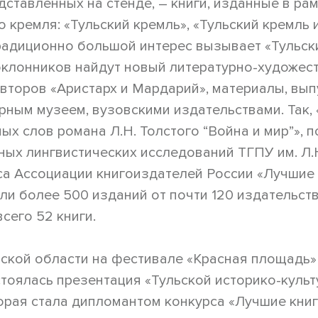
дставленных на стенде, – книги, изданные в ра
о кремля: «Тульский кремль», «Тульский кремль
Традиционно большой интерес вызывает «Тульск
поклонников найдут новый литературно-художес
авторов «Аристарх и Мардарий», материалы, вы
рным музеем, вузовскими издательствами. Так, 
ых слов романа Л.Н. Толстого “Война и мир”», 
ых лингвистических исследований ТГПУ им. Л.Н
са Ассоциации книгоиздателей России «Лучшие к
ли более 500 изданий от почти 120 издательств
сего 52 книги.
ской области на фестивале «Красная площадь»
остоялась презентация «Тульской историко-куль
орая стала дипломантом конкурса «Лучшие книг