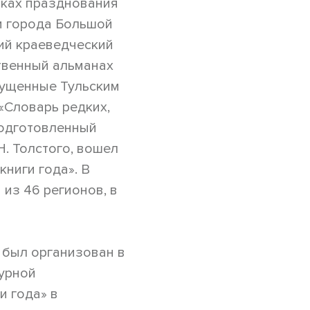
мках празднования
 и города Большой
ий краеведческий
твенный альманах
пущенные Тульским
«Словарь редких,
подготовленный
. Толстого, вошел
ниги года». В
 из 46 регионов, в
 был организован в
турной
и года» в