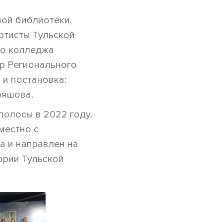
ной библиотеки,
артисты Тульской
го колледжа
ор Регионального
и постановка:
ряшова.
полосы в 2022 году.
местно с
а и направлен на
ории Тульской