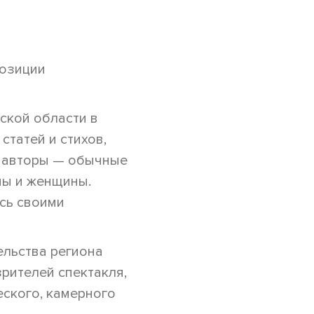
позиции
ской области в
татей и стихов,
х авторы — обычные
ны и женщины.
ись своими
ельства региона
рителей спектакля,
еского, камерного