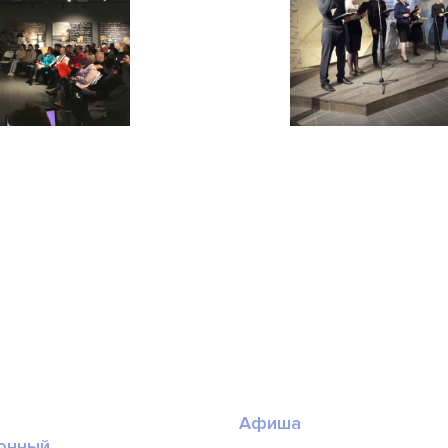
Афиша
онный