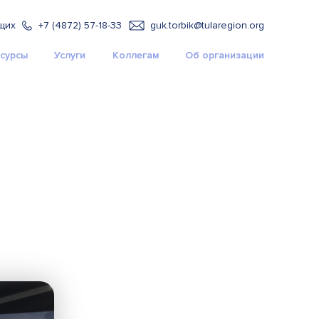
щих
+7 (4872) 57-18-33
guk.torbik@tularegion.org
сурсы
Услуги
Коллегам
Об организации