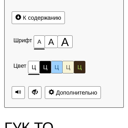
К содержанию
А
Шрифт
А
А
Цвет
Ц
Ц
Ц
Ц
Ц
Дополнительно
ГУК ТО